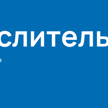
слител
о